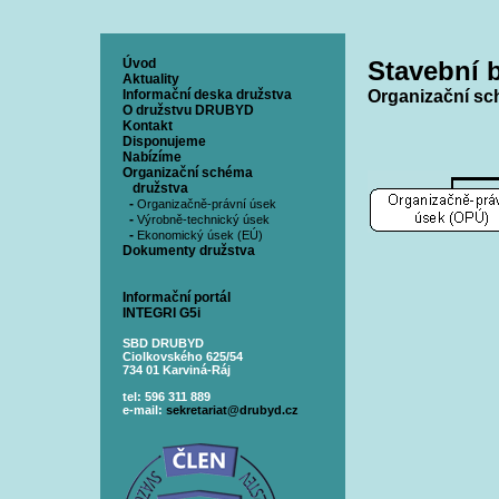
Úvod
Stavební 
Aktuality
Informační deska družstva
Organizační sc
O družstvu DRUBYD
Kontakt
Disponujeme
Nabízíme
Organizační schéma
družstva
-
Organizačně-právní úsek
-
Výrobně-technický úsek
-
Ekonomický úsek (EÚ)
Dokumenty družstva
Informační portál
INTEGRI G5i
SBD DRUBYD
Ciolkovského 625/54
734 01 Karviná-Ráj
tel: 596 311 889
e-mail:
sekretariat@drubyd.cz