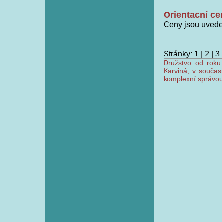
Orientacní cen
Ceny jsou uvede
Stránky:
1
|
2
|
3
Družstvo od roku
Karviná, v součas
komplexní správou