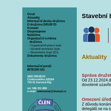
Úvod
Stavební
Aktuality
Informační deska družstva
O družstvu DRUBYD
Kontakt
Disponujeme
Nabízíme
Organizační schéma
družstva
-
Organizačně-právní úsek
-
Výrobně-technický úsek
-
Ekonomický úsek (EÚ)
Aktuality
Dokumenty družstva
Informační portál
INTEGRI G5i
Správa družs
SBD DRUBYD
Ciolkovského 625/54
Od 23.12.2024 d
734 01 Karviná-Ráj
dovolené uzavře
tel: 596 311 889
e-mail:
sekretariat@drubyd.cz
Omezení úřed
Z důvodu konání
delegátů se na s