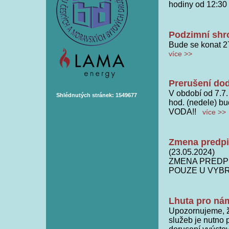
hodiny od 12:30 
Podzimní shr
Bude se konat 
více >>
Prerušení dod
V období od 7.7.
Shlédnutých stránek: 1549677
hod. (nedele) 
VODA!!
více >>
Zmena predpis
(23.05.2024)
ZMENA PREDPI
POUZE U VYB
Lhuta pro nám
Upozornujeme, ž
služeb je nutno 