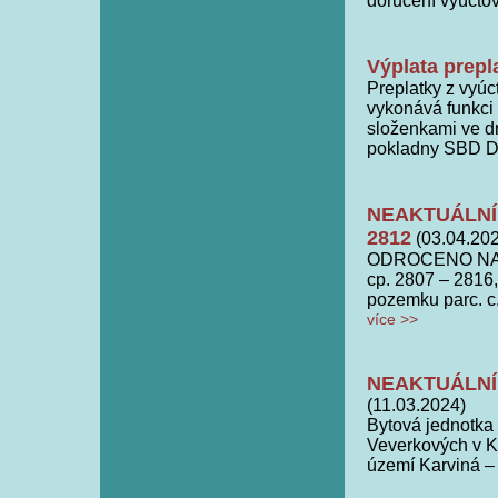
dorucení vyúctov
Výplata prepl
Preplatky z vy
vykonává funkci 
složenkami ve dr
pokladny SBD 
NEAKTUÁLNÍ! 
2812
(03.04.20
ODROCENO NA NE
cp. 2807 – 2816,
pozemku parc. c.
více >>
NEAKTUÁLNÍ! 
(11.03.2024)
Bytová jednotka 
Veverkových v Ka
území Karviná –