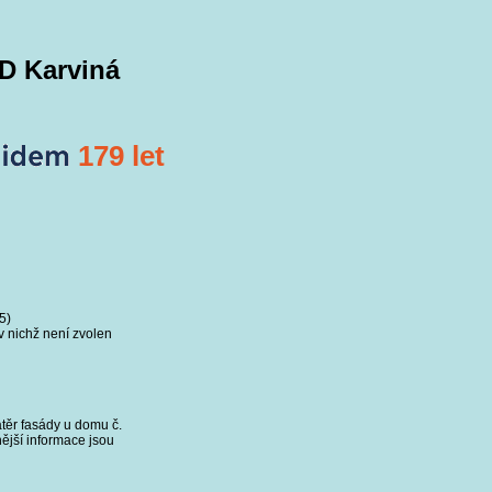
D Karviná
179 let
5)
v nichž není zvolen
těr fasády u domu č.
ější informace jsou