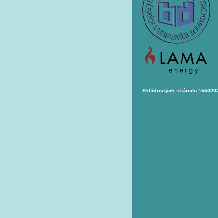
Shlédnutých stránek: 155020