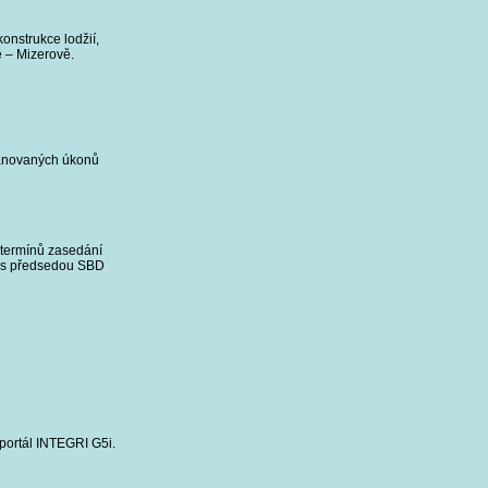
onstrukce lodžií,
é – Mizerově.
ánovaných úkonů
 termínů zasedání
í s předsedou SBD
portál INTEGRI G5i.