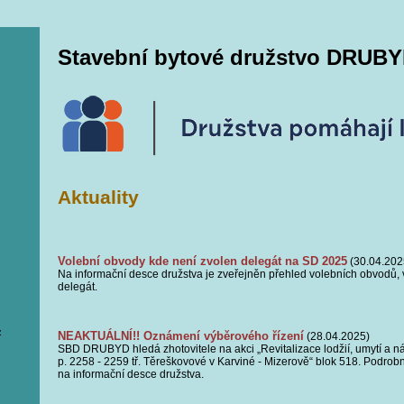
Stavební bytové družstvo DRUBY
Aktuality
Volební obvody kde není zvolen delegát na SD 2025
(30.04.202
Na informační desce družstva je zveřejněn přehled volebních obvodů, 
delegát.
z
NEAKTUÁLNÍ!! Oznámení výběrového řízení
(28.04.2025)
SBD DRUBYD hledá zhotovitele na akci „Revitalizace lodžií, umytí a ná
p. 2258 - 2259 tř. Těreškovové v Karviné - Mizerově“ blok 518. Podrobn
na informační desce družstva.