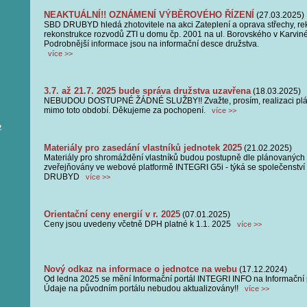
NEAKTUÁLNÍ!! OZNÁMENÍ VÝBĚROVÉHO ŘÍZENÍ
(27.03.2025)
SBD DRUBYD hledá zhotovitele na akci Zateplení a oprava střechy, rek
rekonstrukce rozvodů ZTI u domu čp. 2001 na ul. Borovského v Karvin
Podrobnější informace jsou na informační desce družstva.
více >>
3.7. až 21.7. 2025 bude správa družstva uzavřena
(18.03.2025)
NEBUDOU DOSTUPNÉ ŽÁDNÉ SLUŽBY!! Zvažte, prosím, realizaci pl
mimo toto období. Děkujeme za pochopení.
více >>
2
Materiály pro zasedání vlastníků jednotek 2025
(21.02.2025)
Materiály pro shromáždění vlastníků budou postupně dle plánovaných
zveřejňovány ve webové platformě INTEGRI G5i - týká se společenstv
DRUBYD
více >>
Orientační ceny energií v r. 2025
(07.01.2025)
Ceny jsou uvedeny včetně DPH platné k 1.1. 2025
více >>
Nový odkaz na informace o jednotce na webu
(17.12.2024)
Od ledna 2025 se mění Informační portál INTEGRI INFO na Informační 
Údaje na původním portálu nebudou aktualizovány!!
více >>