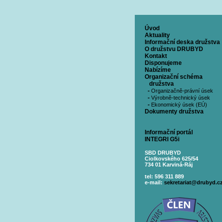
Úvod
Aktuality
Informační deska družstva
O družstvu DRUBYD
Kontakt
Disponujeme
Nabízíme
Organizační schéma
družstva
-
Organizačně-právní úsek
-
Výrobně-technický úsek
-
Ekonomický úsek (EÚ)
Dokumenty družstva
Informační portál
INTEGRI G5i
SBD DRUBYD
Ciolkovského 625/54
734 01 Karviná-Ráj
tel: 596 311 889
e-mail:
sekretariat@drubyd.c