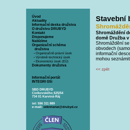
Úvod
Stavební
Aktuality
Informační deska družstva
Shromážděn
O družstvu DRUBYD
Shromáždění de
Kontakt
Disponujeme
domě Družba v K
Nabízíme
Shromáždění se z
Organizační schéma
obvodech (samos
družstva
-
informační desce
Organizačně-právní úsek
-
Výrobně-technický úsek
mohou seznámit 
-
Ekonomický úsek (EÚ)
Dokumenty družstva
<< zpět
Informační portál
INTEGRI G5i
SBD DRUBYD
Ciolkovského 625/54
734 01 Karviná-Ráj
tel: 596 311 889
e-mail:
sekretariat@drubyd.cz