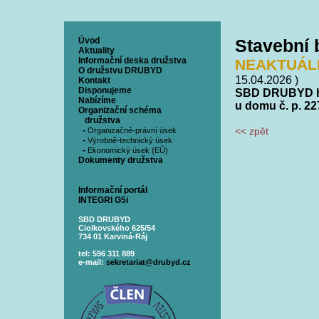
Úvod
Stavební
Aktuality
Informační deska družstva
NEAKTUÁLNÍ
O družstvu DRUBYD
15.04.2026 )
Kontakt
Disponujeme
SBD DRUBYD hle
Nabízíme
u domu č. p. 227
Organizační schéma
družstva
-
<< zpět
Organizačně-právní úsek
-
Výrobně-technický úsek
-
Ekonomický úsek (EÚ)
Dokumenty družstva
Informační portál
INTEGRI G5i
SBD DRUBYD
Ciolkovského 625/54
734 01 Karviná-Ráj
tel: 596 311 889
e-mail:
sekretariat@drubyd.cz