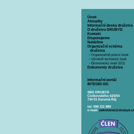
Úvod
Aktuality
Informační deska družstva
O družstvu DRUBYD
Kontakt
Disponujeme
Nabízíme
Organizační schéma
družstva
-
Organizačně-právní úsek
-
Výrobně-technický úsek
-
Ekonomický úsek (EÚ)
Dokumenty družstva
Informační portál
INTEGRI G5i
SBD DRUBYD
Ciolkovského 625/54
734 01 Karviná-Ráj
tel: 596 311 889
e-mail:
sekretariat@drubyd.c