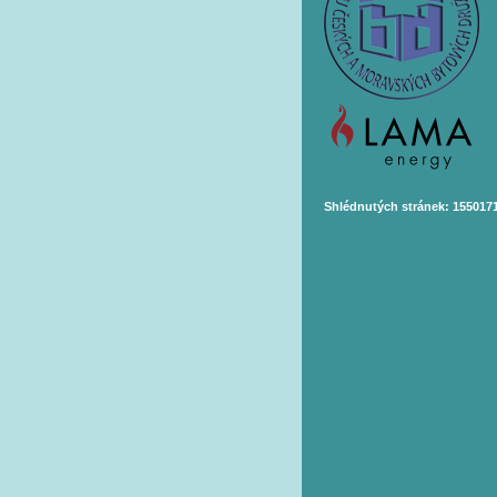
Shlédnutých stránek: 155017