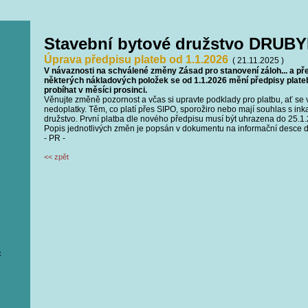
Stavební bytové družstvo DRUBY
Úprava předpisu plateb od 1.1.2026
( 21.11.2025 )
V návaznosti na schválené změny Zásad pro stanovení záloh... a 
některých nákladových položek se od 1.1.2026 mění předpisy plateb
probíhat v měsíci prosinci.
Věnujte změně pozornost a včas si upravte podklady pro platbu, ať 
nedoplatky. Těm, co platí přes SIPO, sporožiro nebo mají souhlas s ink
družstvo. První platba dle nového předpisu musí být uhrazena do 25.1
Popis jednotlivých změn je popsán v dokumentu na informační desce d
- PR -
<< zpět
z