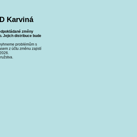
D Karviná
předpokládané změny
. Jejich distribuce bude
se vyhneme problémům s
asem z účtu změnu zajistí
.2026.
ružstva.