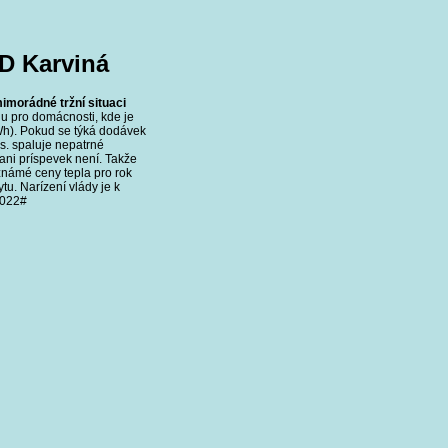
D Karviná
mimorádné tržní situaci
nu pro domácnosti, kde je
KWh). Pokud se týká dodávek
.s. spaluje nepatrné
ani príspevek není. Takže
známé ceny tepla pro rok
u. Narízení vlády je k
2022#