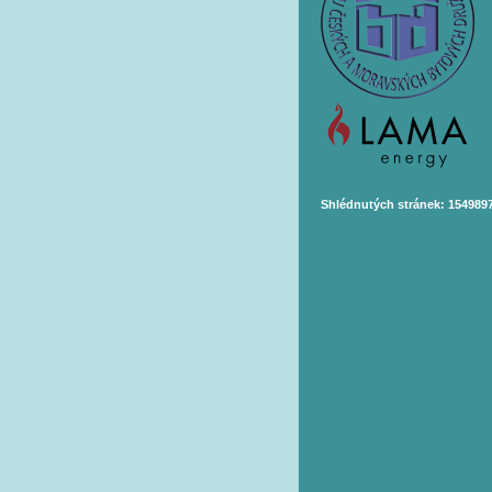
Shlédnutých stránek: 154989