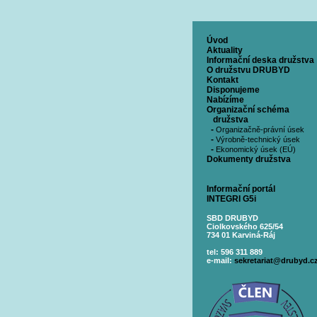
Úvod
Aktuality
Informační deska družstva
O družstvu DRUBYD
Kontakt
Disponujeme
Nabízíme
Organizační schéma
družstva
-
Organizačně-právní úsek
-
Výrobně-technický úsek
-
Ekonomický úsek (EÚ)
Dokumenty družstva
Informační portál
INTEGRI G5i
SBD DRUBYD
Ciolkovského 625/54
734 01 Karviná-Ráj
tel: 596 311 889
e-mail:
sekretariat@drubyd.c