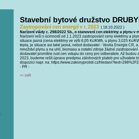
Stavební bytové družstvo DRUBY
Zastropování cen energií v r. 2023
( 18.10.2022 )
Narízení vlády c. 298/2022 Sb., o stanovení cen elektriny a plynu v 
Narízení reší s úcinností od 1.1.2023 zastropování ceny elektriny a ply
situace jasná (cena elektriny ve výši 6,05 Kc/KWh, u plynu 3,025 Kc/
tepla, je situace asi také jasná, nebot dodavatel - Veolia Energie CR, a
množství plynu a na uhlí, biomasu a ostatní zdroje žádné zastropování 
dodavatel promítne rust cen vstupu do ceny pro odberatele. Až budou 
2023, budeme rešit úpravu predpisu zálohových plateb pro uživatele byt
dispozici napr. na: https://www.zakonyprolidi.cz/hledani?text=298%2F
- PR -
<< zpět
z