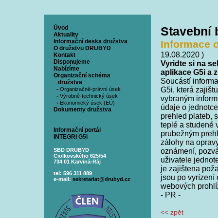
Úvod
Stavební
Aktuality
Informační deska družstva
Informace o
O družstvu DRUBYD
19.08.2020 )
Kontakt
Disponujeme
Vyridte si na s
Nabízíme
aplikace G5i a 
Organizační schéma
Soucástí inform
družstva
-
G5i, která zajiš
Organizačně-právní úsek
-
Výrobně-technický úsek
vybraným inform
-
Ekonomický úsek (EÚ)
údaje o jednotce
Dokumenty družstva
prehled plateb, 
teplé a studené 
Informační portál
prubežným prehl
INTEGRI G5i
zálohy na oprav
SBD DRUBYD
oznámení, pozván
Ciolkovského 625/54
uživatele jednot
734 01 Karviná-Ráj
je zajištena po
tel: 596 311 889
jsou po vyrízení
e-mail:
sekretariat@drubyd.cz
webových prohlíž
- PR -
<< zpět